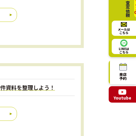
相談・査定依頼
オ
メールは
こちら
LINEは
こちら
来店
予約
な物件資料を整理しよう！
Youtube