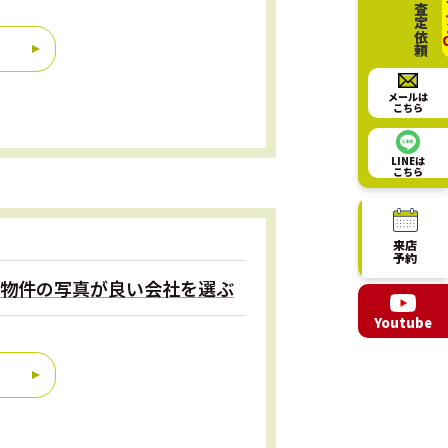
相談・査定依頼
オ
メールは
こちら
LINEは
こちら
来店
予約
れる物件の写真が良い会社を選ぶ
Youtube