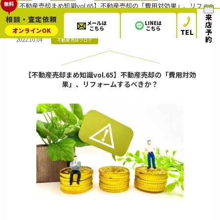
無料
【不動産売却まめ知識vol.65】不動産売却の「費用対効果」、リフ
ォームするべきか？
来
相談・査定依頼
メールは
LINEは
店
こちら
こちら
オンライン
OK
TEL
予
約
2022.10.04
不動産売却ブログ
【不動産売却まめ知識vol.65】不動産売却の「費用対効
果」、リフォームするべきか？