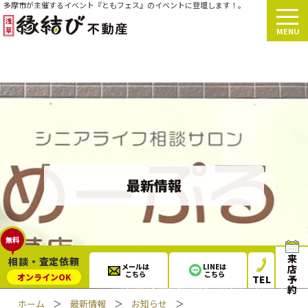
多摩市が主催するイベント『ともフェス』のイベントに登壇します！。
MENU
最新情報
無料
来
相談・査定依頼
メールは
LINEは
店
こちら
こちら
オンライン
OK
TEL
予
約
ホーム
＞
最新情報
＞
お知らせ
＞