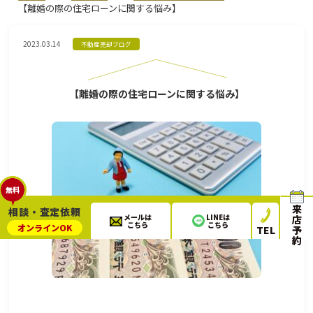
【離婚の際の住宅ローンに関する悩み】
2023.03.14
不動産売却ブログ
【離婚の際の住宅ローンに関する悩み】
無料
来
相談・査定依頼
メールは
LINEは
店
こちら
こちら
オンライン
OK
TEL
予
約