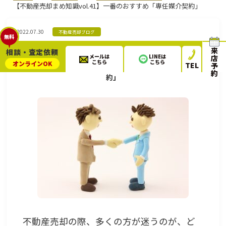
【不動産売却まめ知識vol.41】一番のおすすめ「専任媒介契約」
2022.07.30
不動産売却ブログ
無料
来
相談・査定依頼
メールは
LINEは
店
こちら
こちら
オンライン
OK
TEL
予
【不動産売却まめ知識vol.41】一番のおすすめ「専任媒介契
約
約」
不動産売却の際、多くの方が迷うのが、ど