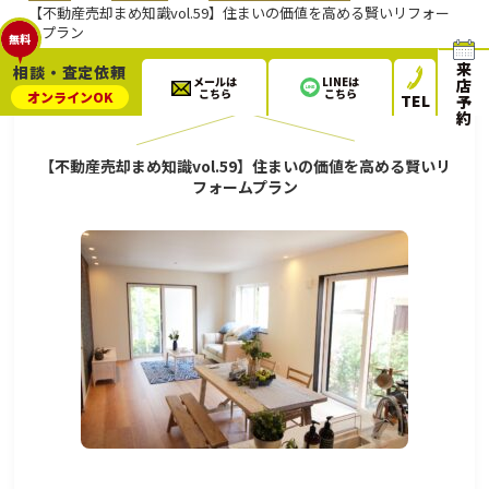
【不動産売却まめ知識vol.59】住まいの価値を高める賢いリフォー
ムプラン
無料
来
相談・査定依頼
メールは
LINEは
店
2022.09.17
不動産売却ブログ
こちら
こちら
オンライン
OK
TEL
予
約
【不動産売却まめ知識vol.59】住まいの価値を高める賢いリ
フォームプラン