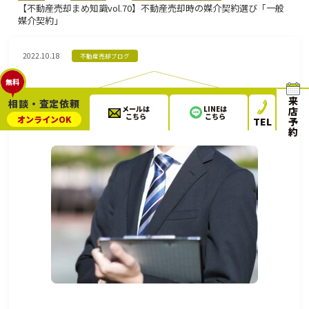
【不動産売却まめ知識vol.70】不動産売却時の媒介契約選び「一般
媒介契約」
2022.10.18
不動産売却ブログ
無料
来
相談・査定依頼
【不動産売却まめ知識vol.70】不動産売却時の媒介契約選び
メールは
LINEは
店
「一般媒介契約」
こちら
こちら
オンライン
OK
TEL
予
約