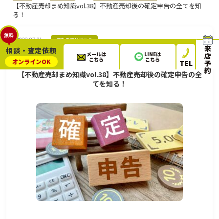
【不動産売却まめ知識vol.38】不動産売却後の確定申告の全てを知
る！
無料
2022.07.21
不動産売却ブログ
来
相談・査定依頼
メールは
LINEは
店
こちら
こちら
オンライン
OK
TEL
予
約
【不動産売却まめ知識vol.38】不動産売却後の確定申告の全
てを知る！