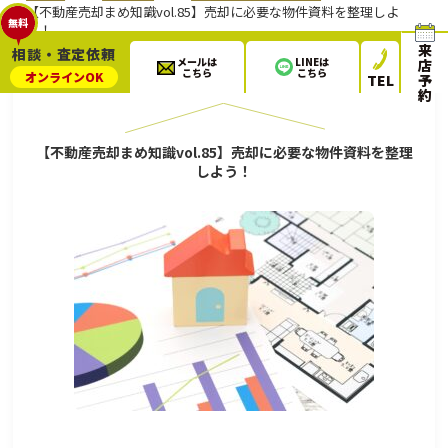
【不動産売却まめ知識vol.85】売却に必要な物件資料を整理しよ
無料
う！
来
相談・査定依頼
メールは
LINEは
店
こちら
こちら
オンライン
OK
TEL
予
2022.12.04
不動産売却ブログ
約
【不動産売却まめ知識vol.85】売却に必要な物件資料を整理
しよう！