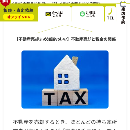
無料
【不動産売却まめ知識vol.47】不動産売却と税金の関係
来
相談・査定依頼
メールは
LINEは
店
こちら
こちら
オンライン
OK
TEL
予
2022.08.13
不動産売却ブログ
約
【不動産売却まめ知識vol.47】不動産売却と税金の関係
不動産を売却するとき、ほとんどの持ち家所