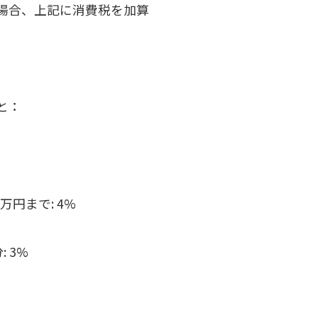
場合、上記に消費税を加算
と：
万円まで: 4%
 3%