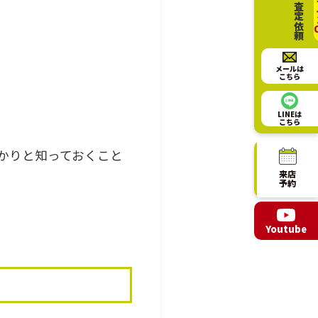
相談・査定依頼
オ
メールは
こちら
LINEは
こちら
かりと知っておくこと
来店
予約
Youtube