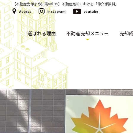
【不動産売却まめ知識vol.35】不動産売却における「仲介手数料」
Access
Instagram
youtube
選ばれる理由
不動産売却メニュー
売却