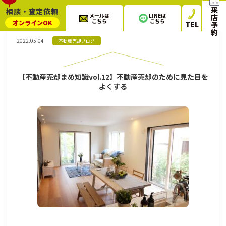
【不動産売却まめ知識vol.12】不動産売却のために見た目をよくす
来
相談・査定依頼
る
メールは
LINEは
店
こちら
こちら
オンライン
OK
TEL
予
約
2022.05.04
不動産売却ブログ
【不動産売却まめ知識vol.12】不動産売却のために見た目を
よくする